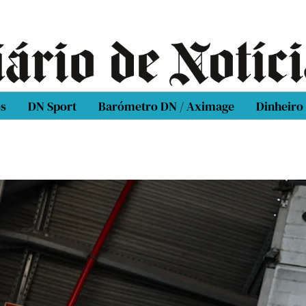
os
DN Sport
Barómetro DN / Aximage
Dinheiro