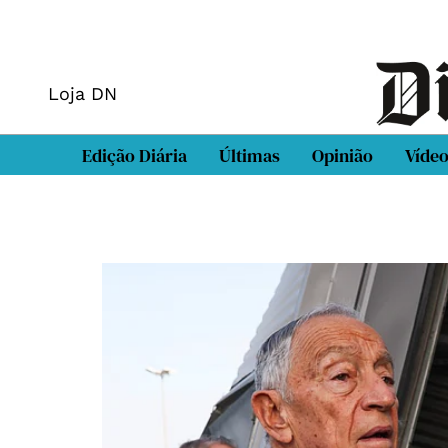
Loja DN
Edição Diária
Últimas
Opinião
Víde