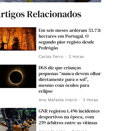
rtigos Relacionados
Em seis meses arderam 53.731
hectares em Portugal. O
segundo pior registo desde
Pedrógão
Carlos Ferro
2 Horas
DGS diz que crianças
pequenas “nunca devem olhar
diretamente para o sol”,
mesmo com óculos para
eclipse
Ana Mafalda Inácio
3 Horas
GNR registou 1.496 incidentes
desportivos na época, com
259 árbitros entre as vítimas