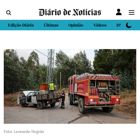
Edição Diária
Últimas
Opinião
Vídeos
DN Sport
Foto: Leonardo Negrão