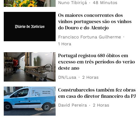
Nuno Tibiriçá
48 Minutos
Os maiores concorrentes dos
vinhos portugueses são os vinhos
do Douro e do Alentejo
Francisco Fortuna Guilherme
1 Hora
Portugal registou 680 óbitos em
excesso em três períodos do verão
deste ano
DN/Lusa
2 Horas
Construbarcelos também fez obras
em casa do diretor financeiro da PJ
David Pereira
2 Horas