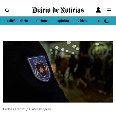
Edição Diária
Últimas
Opinião
Vídeos
DN Sport
Carlos Carneiro / Global Imagens