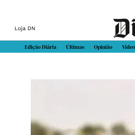
Loja DN
Edição Diária
Últimas
Opinião
Víde