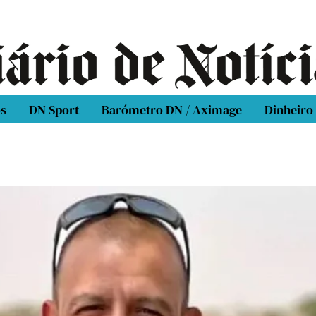
os
DN Sport
Barómetro DN / Aximage
Dinheiro