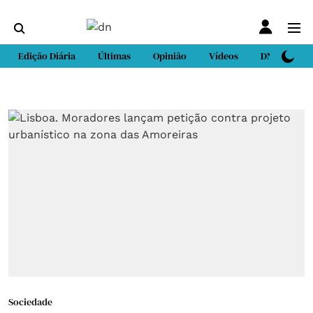
Edição Diária
Últimas
Opinião
Vídeos
DN Sport
Sociedade