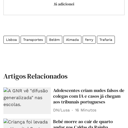
Já adicionei
Lisboa
Transportes
Belém
Almada
ferry
Trafaria
Artigos Relacionados
Adolescentes criam nudes falsos de
colegas com IA e casos já chegam
aos tribunais portugueses
DN/Lusa
16 Minutos
Bebé morre ao cair de quarto
andar nas Caldas da Rainha