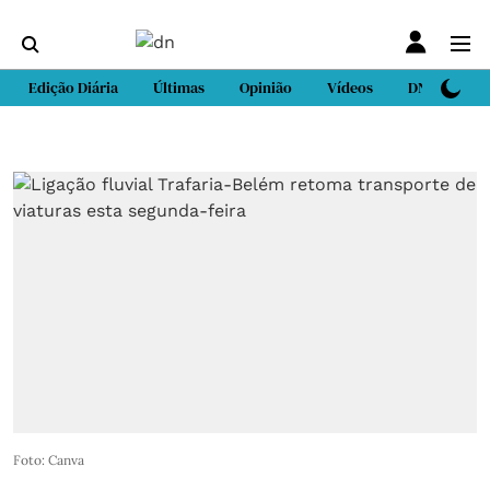
Edição Diária
Últimas
Opinião
Vídeos
DN Sport
Foto: Canva