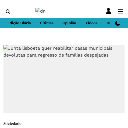
Edição Diária
Últimas
Opinião
Vídeos
DN Sport
Sociedade