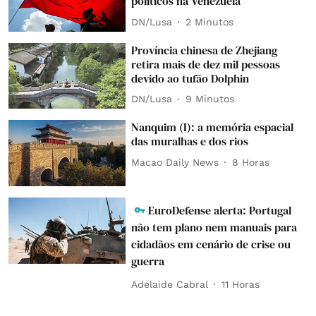
políticos na Venezuela
DN/Lusa
2 Minutos
Província chinesa de Zhejiang
retira mais de dez mil pessoas
devido ao tufão Dolphin
DN/Lusa
9 Minutos
Nanquim (I): a memória espacial
das muralhas e dos rios
Macao Daily News
8 Horas
EuroDefense alerta: Portugal
não tem plano nem manuais para
cidadãos em cenário de crise ou
guerra
Adelaide Cabral
11 Horas