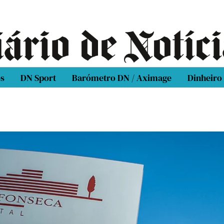
os
DN Sport
Barómetro DN / Aximage
Dinheiro