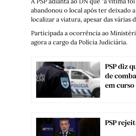
A PSP adianta ao DN que "a vítima f
abandonou o local após ter deixado a v
localizar a viatura, apesar das várias 
Participada a ocorrência ao Ministéri
agora a cargo da Polícia Judiciária.
PSP diz q
de combat
em curso
PSP rejeit