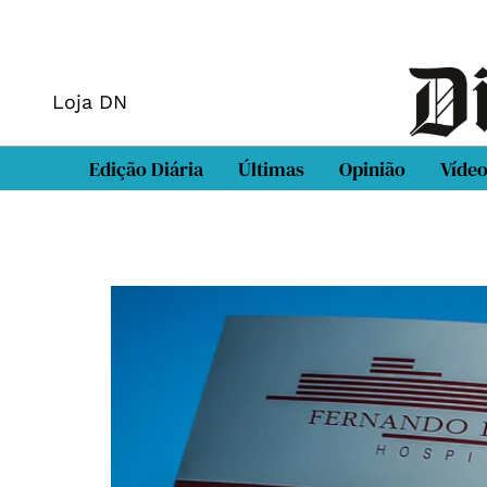
Loja DN
Edição Diária
Últimas
Opinião
Víde