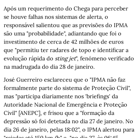
Após um requerimento do Chega para perceber
se houve falhas nos sistemas de alerta, o
responsável salientou que as previsões do IPMA
são uma "probabilidade", adiantando que foi o
investimento de cerca de 42 milhões de euros
que "permitiu ter radares de topo e identificar a
evolução rápida do
sting jet
", fenómeno verificado
na madrugada do dia 28 de janeiro.
José Guerreiro esclareceu que o "IPMA não faz
formalmente parte do sistema de Proteção Civil",
mas "participa diariamente nos 'briefings' da
Autoridade Nacional de Emergência e Proteção
Civil" [ANEPC], e frisou que a "formação da
depressão só foi detetada no dia 27 de janeiro. No
dia 26 de janeiro, pelas 18:02", o IPMA alertou para
"rajadas até 150 km/h" e, "no dia 27, às 06:45