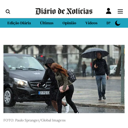
Edição Diária
Últimas
Opinião
Vídeos
DN Sport
FOTO: Paulo Spranger/Global Imagens