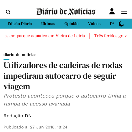
Edição Diária
Últimas
Opinião
Vídeos
DN Sport
cos em parque aquático em Vieira de Leiria
Três feridos graves ap
diario-de-noticias
Utilizadores de cadeiras de rodas
impediram autocarro de seguir
viagem
Protesto aconteceu porque o autocarro tinha a
rampa de acesso avariada
Redação DN
Publicado a
:
27 Jun 2016, 18:24