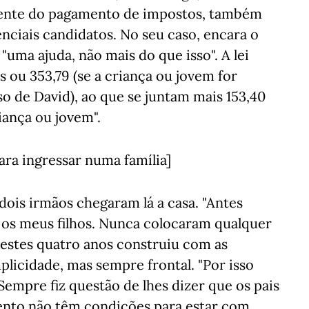
mente do pagamento de impostos, também
nciais candidatos. No seu caso, encara o
ma ajuda, não mais do que isso". A lei
ou 353,79 (se a criança ou jovem for
so de David), ao que se juntam mais 153,40
iança ou jovem".
ara ingressar numa família]
 dois irmãos chegaram lá a casa. "Antes
 os meus filhos. Nunca colocaram qualquer
destes quatro anos construiu com as
plicidade, mas sempre frontal. "Por isso
mpre fiz questão de lhes dizer que os pais
nto não têm condições para estar com