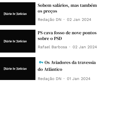
Sobem salários, mas também
os preços
Redação DN
02 Jan 2024
PS cava fosso de nove pontos
sobre o PSD
Rafael Barbosa
02 Jan 2024
Os Aviadores da travessia
do Atlântico
Redação DN
01 Jan 2024