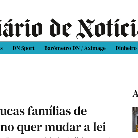
os
DN Sport
Barómetro DN / Aximage
Dinheiro
A
ucas famílias de
no quer mudar a lei