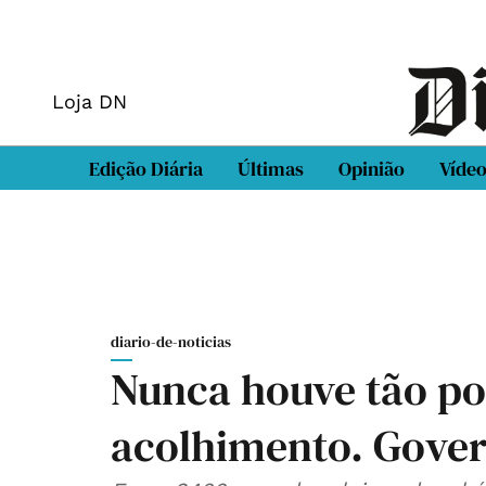
Loja DN
Edição Diária
Últimas
Opinião
Víde
diario-de-noticias
Nunca houve tão po
acolhimento. Gover