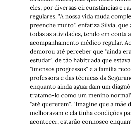
eles, por diversas circunstâncias e r
regulares. "A nossa vida muda comp
preenche muito", enfatiza Sílvia, qu
todas as atividades, tendo em conta 
acompanhamento médico regular. Ao pr
demorou até perceber que "ainda era
estudar", de tão habituada que estava
"imensos progressos" e a família rec
professora e das técnicas da Seguranç
enquanto ainda aguardam um diagnós
tratamo-lo como um menino normal". N
"até quererem". "Imagine que a mãe de
melhoravam e ela tinha condições para
acontecer, estarão connosco enquanto