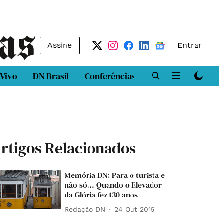
Assine
Entrar
 Vivo
DN Brasil
Conferências
DN LAB
Class
rtigos Relacionados
Memória DN: Para o turista e
não só... Quando o Elevador
da Glória fez 130 anos
Redação DN
24 Out 2015