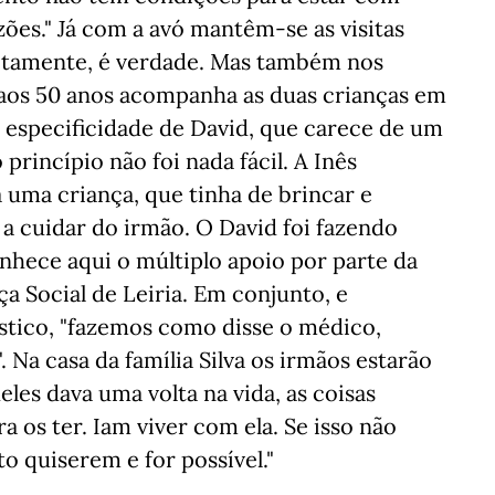
azões." Já com a avó mantêm-se as visitas
letamente, é verdade. Mas também nos
e aos 50 anos acompanha as duas crianças em
a especificidade de David, que carece de um
incípio não foi nada fácil. A Inês
 uma criança, que tinha de brincar e
 a cuidar do irmão. O David foi fazendo
onhece aqui o múltiplo apoio por parte da
a Social de Leiria. Em conjunto, e
tico, "fazemos como disse o médico,
a casa da família Silva os irmãos estarão
les dava uma volta na vida, as coisas
 os ter. Iam viver com ela. Se isso não
 quiserem e for possível."