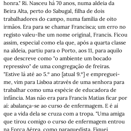
honra." Ri. Nasceu há 70 anos, numa aldeia da
Beira Alta, perto do Sabugal, filha de dois
trabalhadores do campo, numa família de oito
irmãos. Era para se chamar Francisca; um erro no
registo valeu-lhe um nome original, Francis. Ficou
assim, especial como ela que, após a quarta classe
na aldeia, partiu para o Porto, aos 11, para aquilo
que descreve como "o ambiente um bocado
repressivo" de uma congregação de freiras.
"Estive lá até ao 5.º ano [atual 9.º] e empreguei-
me, vim para Lisboa através de uma senhora para
trabalhar como uma espécie de educadora de
infância. Mas não era para Francis Matias ficar por
aí: abalança-se ao curso de enfermagem. E é aí
que a vida dela se cruza com a tropa. "Uma amiga
que tirou comigo o curso de enfermagem entrou
na Força Aérea, como paraquedista. Fiquei