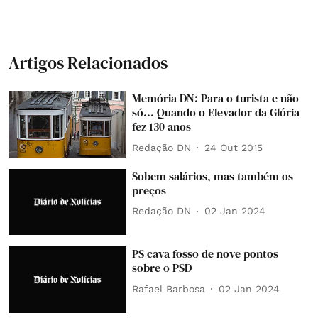
Artigos Relacionados
Memória DN: Para o turista e não
só... Quando o Elevador da Glória
fez 130 anos
Redação DN
24 Out 2015
Sobem salários, mas também os
preços
Redação DN
02 Jan 2024
PS cava fosso de nove pontos
sobre o PSD
Rafael Barbosa
02 Jan 2024