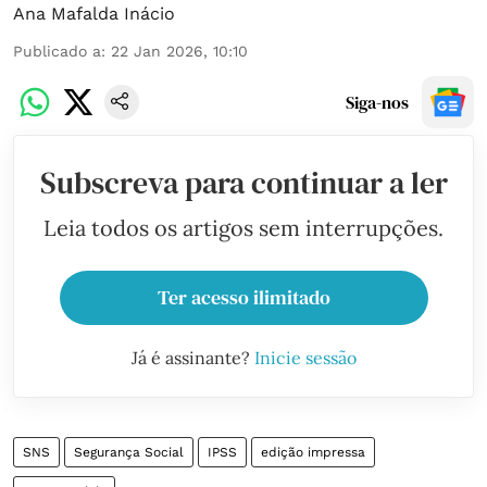
Ana Mafalda Inácio
Publicado a
:
22 Jan 2026, 10:10
Siga-nos
Subscreva para continuar a ler
Leia todos os artigos sem interrupções.
Ter acesso ilimitado
Já é assinante?
Inicie sessão
SNS
Segurança Social
IPSS
edição impressa