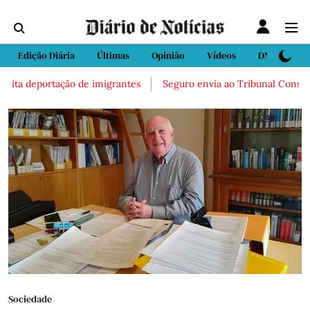
Edição Diária
Últimas
Opinião
Vídeos
DN Sport
ita deportação de imigrantes
Seguro envia ao Tribunal Constitucio
Sociedade