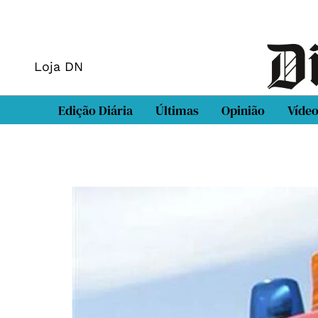
Loja DN
Edição Diária
Últimas
Opinião
Víde