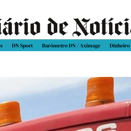
os
DN Sport
Barómetro DN / Aximage
Dinheiro