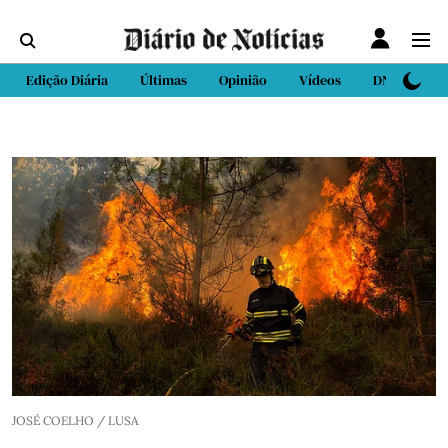
Edição Diária
Últimas
Opinião
Vídeos
DN Sport
JOSÉ COELHO / LUSA