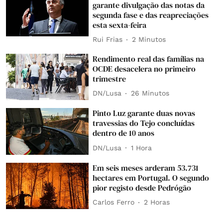
garante divulgação das notas da
segunda fase e das reapreciações
esta sexta-feira
Rui Frias
2 Minutos
Rendimento real das famílias na
OCDE desacelera no primeiro
trimestre
DN/Lusa
26 Minutos
Pinto Luz garante duas novas
travessias do Tejo concluídas
dentro de 10 anos
DN/Lusa
1 Hora
Em seis meses arderam 53.731
hectares em Portugal. O segundo
pior registo desde Pedrógão
Carlos Ferro
2 Horas