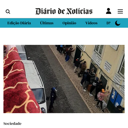
Edição Diária
Últimas
Opinião
Vídeos
DN Sport
Sociedade