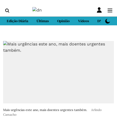
Edição Diária
Últimas
Opinião
Vídeos
DN Sport
Mais urgências este ano, mais doentes urgentes também.
Arlindo
Camacho