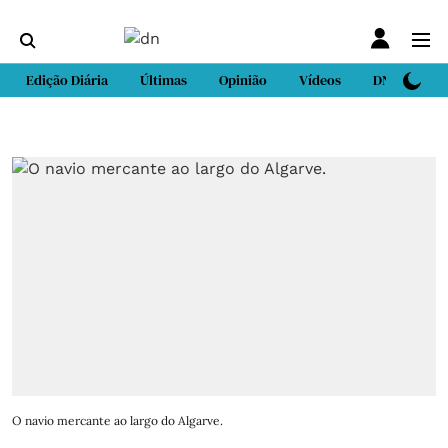
Edição Diária
Últimas
Opinião
Vídeos
DN Sport
O navio mercante ao largo do Algarve.