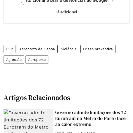
Adicionar o Diário de Notícias ao Google
Já adicionei
PSP
Aeroporto de Lisboa
violência
Prisão preventiva
Agressão
Aeroporto
Artigos Relacionados
Governo admite limitações dos 72
Eurotram do Metro do Porto face
ao calor extremo
DN/Lusa
13 Horas