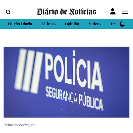
Edição Diária
Últimas
Opinião
Vídeos
DN Sport
Reinaldo Rodrigues