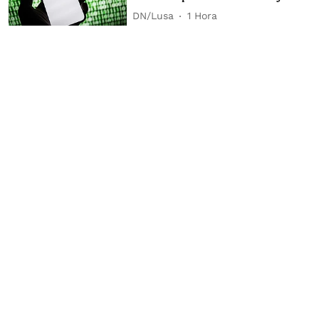
DN/Lusa
1 Hora