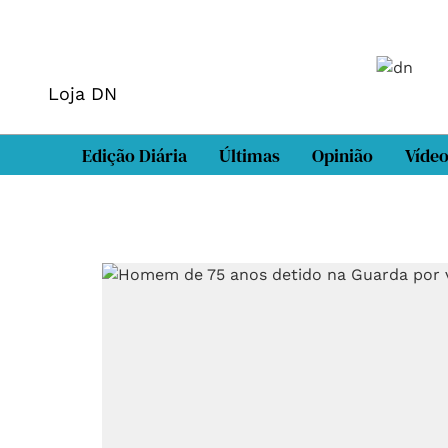
Loja DN
Edição Diária
Últimas
Opinião
Víde