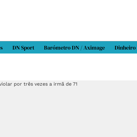
os
DN Sport
Barómetro DN / Aximage
Dinheiro