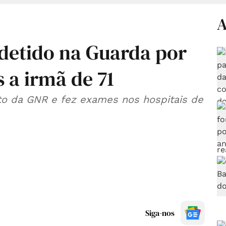
A
detido na Guarda por
s a irmã de 71
to da GNR e fez exames nos hospitais de
Siga-nos