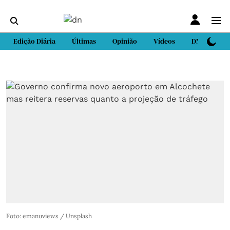
Edição Diária
Últimas
Opinião
Vídeos
DN Sport
Foto: emanuviews / Unsplash