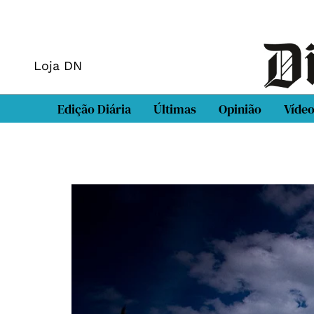
Loja DN
Edição Diária
Últimas
Opinião
Víde