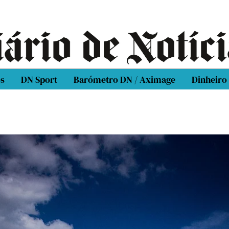
os
DN Sport
Barómetro DN / Aximage
Dinheiro