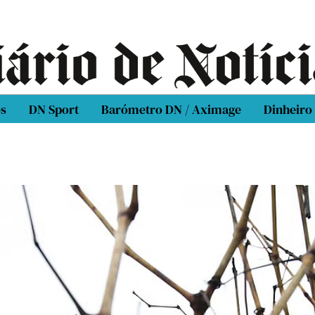
os
DN Sport
Barómetro DN / Aximage
Dinheiro