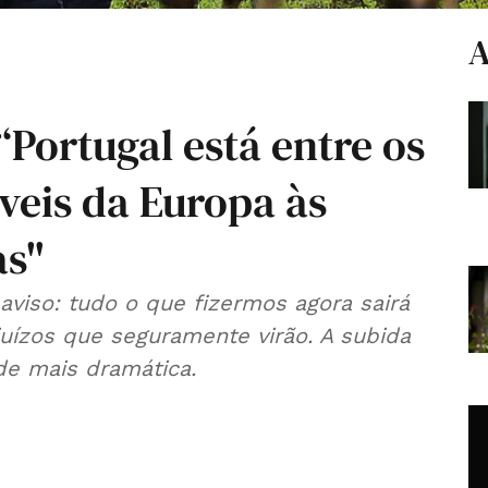
A
“Portugal está entre os
veis da Europa às
as"
viso: tudo o que fizermos agora sairá
juízos que seguramente virão. A subida
ade mais dramática.