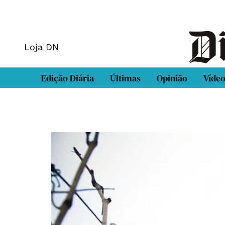
Loja DN
Edição Diária
Últimas
Opinião
Víde