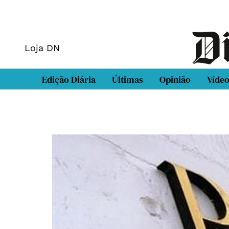
Loja DN
Edição Diária
Últimas
Opinião
Víde