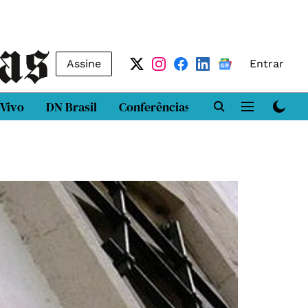
Assine
Entrar
 Vivo
DN Brasil
Conferências
DN LAB
Class