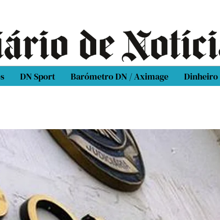
os
DN Sport
Barómetro DN / Aximage
Dinheiro