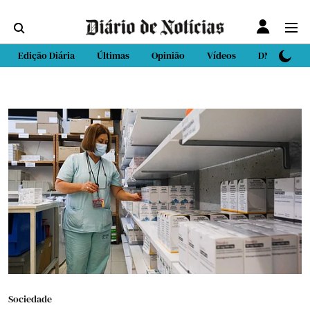
Edição Diária
Últimas
Opinião
Vídeos
DN Sport
Sociedade