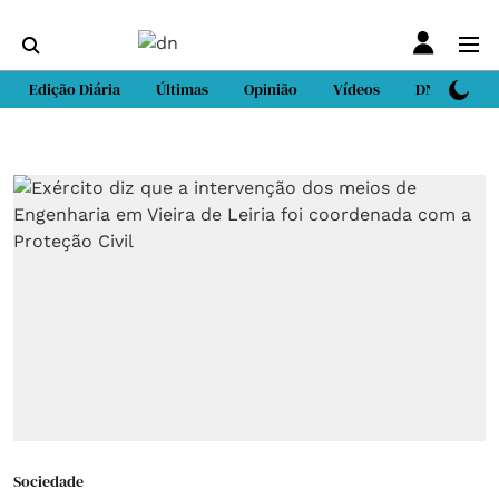
Edição Diária
Últimas
Opinião
Vídeos
DN Sport
Sociedade