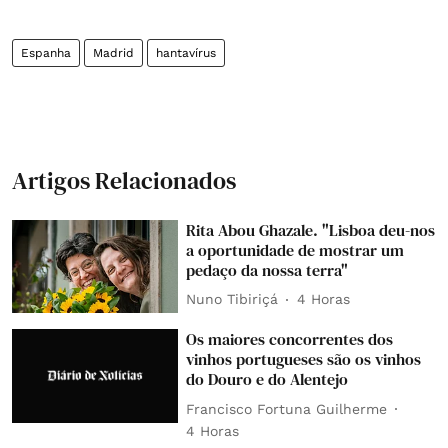
Espanha
Madrid
hantavírus
Artigos Relacionados
Rita Abou Ghazale. "Lisboa deu-nos
a oportunidade de mostrar um
pedaço da nossa terra"
Nuno Tibiriçá
4 Horas
Os maiores concorrentes dos
vinhos portugueses são os vinhos
do Douro e do Alentejo
Francisco Fortuna Guilherme
4 Horas