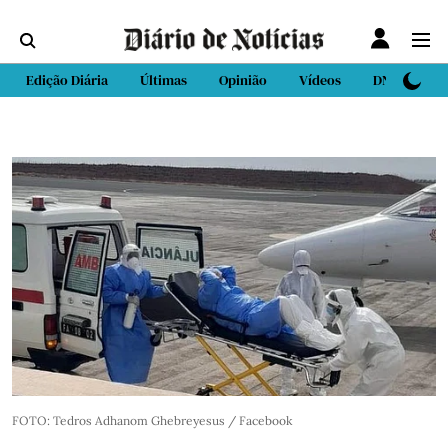
Edição Diária
Últimas
Opinião
Vídeos
DN Sport
FOTO: Tedros Adhanom Ghebreyesus / Facebook