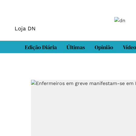
Loja DN
Edição Diária
Últimas
Opinião
Víde