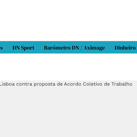
os
DN Sport
Barómetro DN / Aximage
Dinheiro