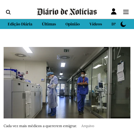
Edição Diária
Últimas
Opinião
Vídeos
DN Sport
Cada vez mais médicos a quererem emigrar.
Arquivo