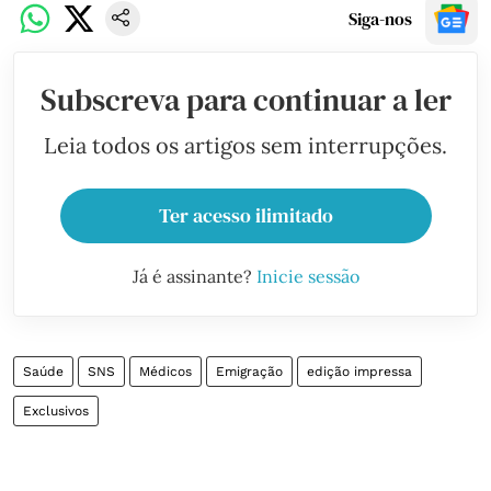
Siga-nos
Subscreva para continuar a ler
Leia todos os artigos sem interrupções.
Ter acesso ilimitado
Já é assinante?
Inicie sessão
Saúde
SNS
Médicos
Emigração
edição impressa
Exclusivos