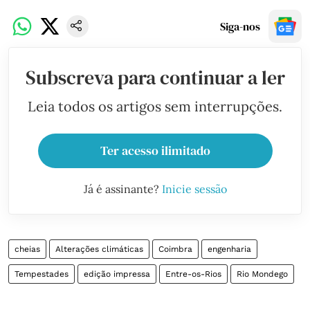
Siga-nos
Subscreva para continuar a ler
Leia todos os artigos sem interrupções.
Ter acesso ilimitado
Já é assinante?
Inicie sessão
cheias
Alterações climáticas
Coimbra
engenharia
Tempestades
edição impressa
Entre-os-Rios
Rio Mondego