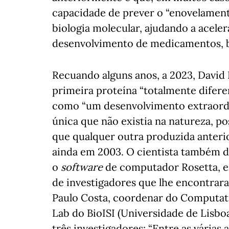
capacidade de prever o “enovelament
biologia molecular, ajudando a acel
desenvolvimento de medicamentos, bi
Recuando alguns anos, a 2023, David 
primeira proteína “totalmente diferen
como “um desenvolvimento extraordi
única que não existia na natureza, 
que qualquer outra produzida anteri
ainda em 2003. O cientista também d
o
software
de computador Rosetta, e
de investigadores que lhe encontrara
Paulo Costa, coordenar do Computati
Lab do BioISI (Universidade de Lisboa
três investigadores: “Entre as várias