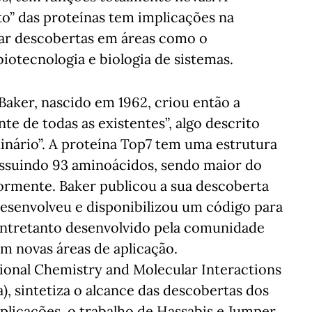
o” das proteínas tem implicações na
erar descobertas em áreas como o
otecnologia e biologia de sistemas.
Baker, nascido em 1962, criou então a
te de todas as existentes”, algo descrito
nário”. A proteína Top7 tem uma estrutura
possuindo 93 aminoácidos, sendo maior do
ormente. Baker publicou a sua descoberta
esenvolveu e disponibilizou um código para
ntretanto desenvolvido pela comunidade
m novas áreas de aplicação.
onal Chemistry and Molecular Interactions
), sintetiza o alcance das descobertas dos
 aplicações, o trabalho de Hassabis e Jumper