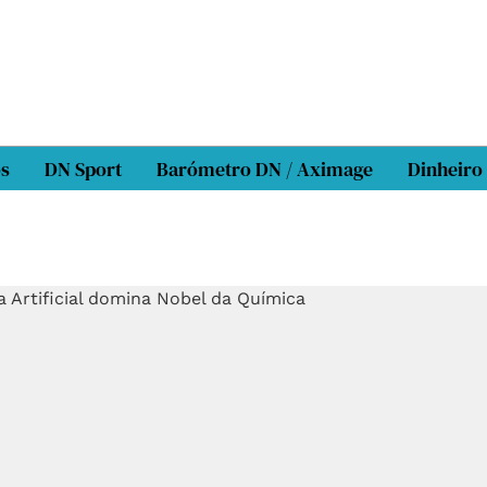
os
DN Sport
Barómetro DN / Aximage
Dinheiro