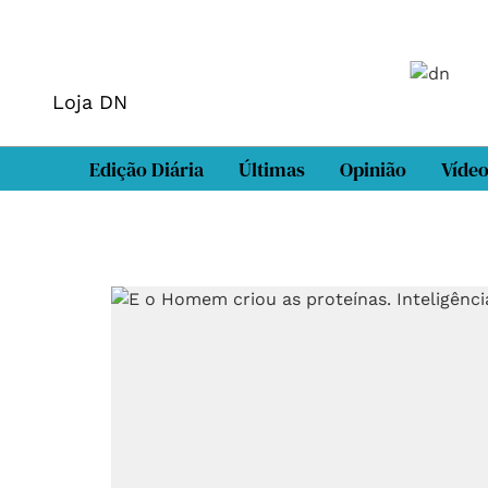
Loja DN
Edição Diária
Últimas
Opinião
Víde