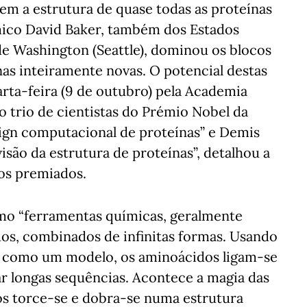
erem a estrutura de quase todas as proteínas
mico David Baker, também dos Estados
de Washington (Seattle), dominou os blocos
nas inteiramente novas. O potencial destas
rta-feira (9 de outubro) pela Academia
o trio de cientistas do Prémio Nobel da
sign computacional de proteínas” e Demis
isão da estrutura de proteínas”, detalhou a
os premiados.
mo “ferramentas químicas, geralmente
idos, combinados de infinitas formas. Usando
 como um modelo, os aminoácidos ligam-se
mar longas sequências. Acontece a magia das
os torce-se e dobra-se numa estrutura