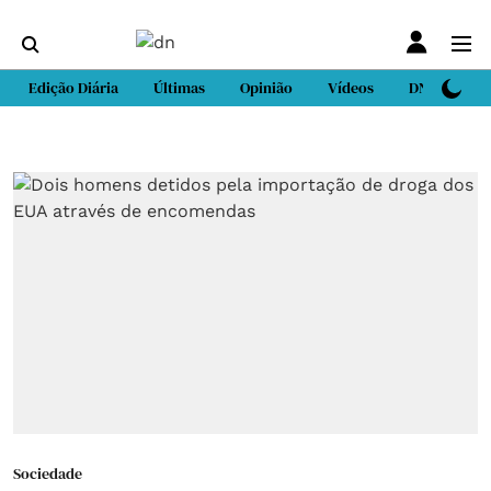
Edição Diária
Últimas
Opinião
Vídeos
DN Sport
Sociedade