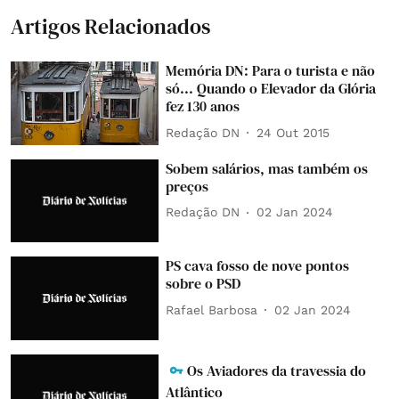
Artigos Relacionados
Memória DN: Para o turista e não
só... Quando o Elevador da Glória
fez 130 anos
Redação DN
24 Out 2015
Sobem salários, mas também os
preços
Redação DN
02 Jan 2024
PS cava fosso de nove pontos
sobre o PSD
Rafael Barbosa
02 Jan 2024
Os Aviadores da travessia do
Atlântico