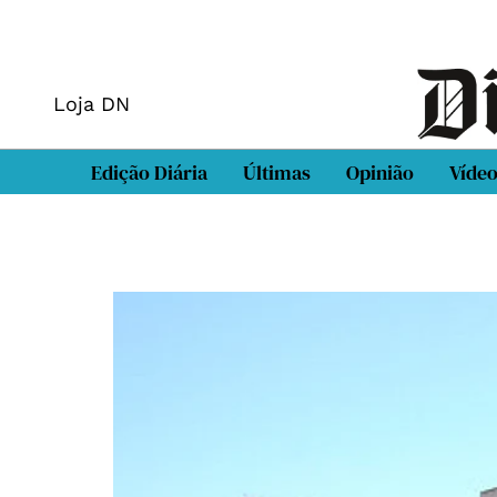
Loja DN
Edição Diária
Últimas
Opinião
Víde