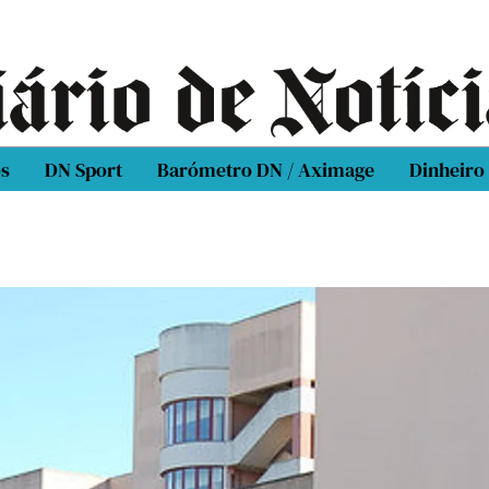
os
DN Sport
Barómetro DN / Aximage
Dinheiro