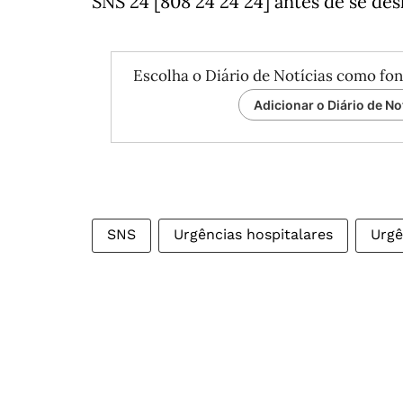
SNS 24 [808 24 24 24] antes de se des
Escolha o Diário de Notícias como fon
Adicionar o Diário de No
SNS
Urgências hospitalares
Urgê