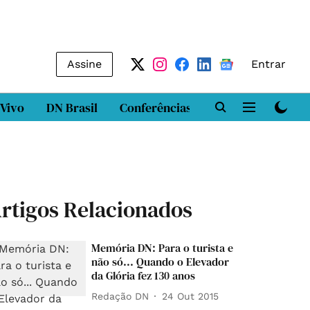
Assine
Entrar
 Vivo
DN Brasil
Conferências
DN LAB
Class
rtigos Relacionados
Memória DN: Para o turista e
não só... Quando o Elevador
da Glória fez 130 anos
Redação DN
24 Out 2015