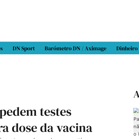
os
DN Sport
Barómetro DN / Aximage
Dinheiro
A
 pedem testes
ira dose da vacina