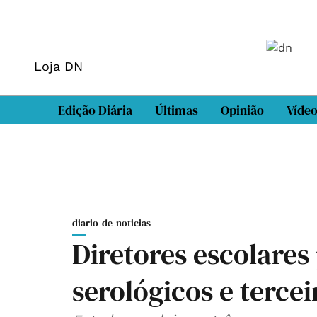
Loja DN
Edição Diária
Últimas
Opinião
Víde
diario-de-noticias
Diretores escolares
serológicos e terce