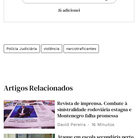
Já adicionei
Polícia Judiciária
violência
narcotraficantes
Artigos Relacionados
Revista de imprensa. Combate à
sinistralidade rodoviária estagna e
Montenegro falha promessa
David Pereira
16 Minutos
Ataque em escola secundária perto