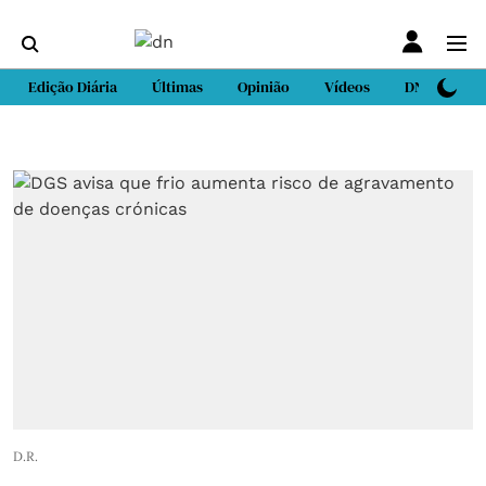
Edição Diária
Últimas
Opinião
Vídeos
DN Sport
D.R.