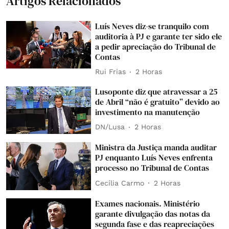
Artigos Relacionados
Luís Neves diz-se tranquilo com
auditoria à PJ e garante ter sido ele
a pedir apreciação do Tribunal de
Contas
Rui Frias
2 Horas
Lusoponte diz que atravessar a 25
de Abril “não é gratuito” devido ao
investimento na manutenção
DN/Lusa
2 Horas
Ministra da Justiça manda auditar
PJ enquanto Luís Neves enfrenta
processo no Tribunal de Contas
Cecília Carmo
2 Horas
Exames nacionais. Ministério
garante divulgação das notas da
segunda fase e das reapreciações