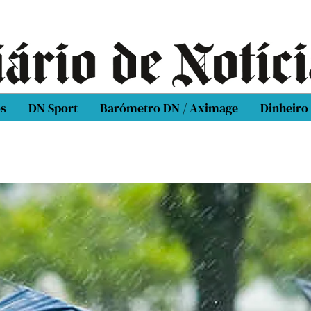
os
DN Sport
Barómetro DN / Aximage
Dinheiro