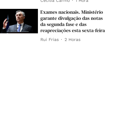
Cecília Carmo
1 Hora
Exames nacionais. Ministério
garante divulgação das notas
da segunda fase e das
reapreciações esta sexta-feira
Rui Frias
2 Horas