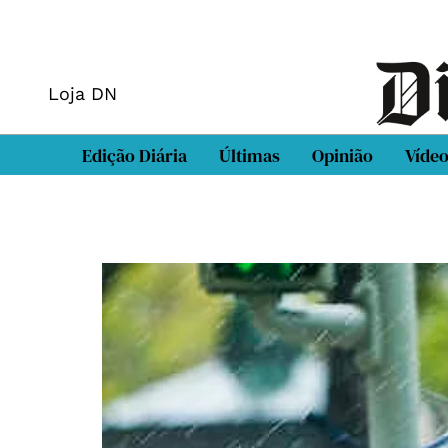
Loja DN
Edição Diária
Últimas
Opinião
Víde