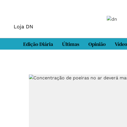
Loja DN
Edição Diária
Últimas
Opinião
Víde