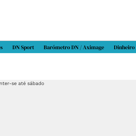
os
DN Sport
Barómetro DN / Aximage
Dinheiro