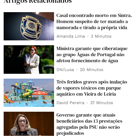
Artigos Relacionados
Casal encontrado morto em Sintra.
Homem suspeito de ter matado a
namorada e tirado a própria vida
Amanda Lima
3 Minutos
Ministra garante que ciberataque
ao grupo Águas de Portugal não
afetou fornecimento de água
DN/Lusa
20 Minutos
Três feridos graves após inalação
de vapores tóxicos em parque
aquático em Vieira de Leiria
David Pereira
37 Minutos
Governo garante que atuais
beneficiários das 13 prestações
agregadas pela PSU não serão
prejudicados