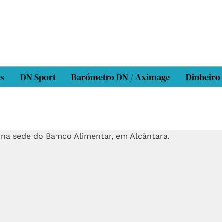
os
DN Sport
Barómetro DN / Aximage
Dinheiro