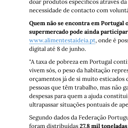
doar produtos específicos através da 
necessidade de contacto com voluntá
Quem não se encontra em Portugal o
supermercado pode ainda participar
www.alimentestaideia.pt
, onde é pos
digital até 8 de junho.
"A taxa de pobreza em Portugal conti
vivem sós, o peso da habitação repre
orçamentos já de si muito esticados 
pessoas que têm trabalho, mas não ga
despesas para quem a ajuda constitu
ultrapassar situações pontuais de aper
Segundo dados da Federação Portugu
foram distribuídas
27,8 mil tonelada