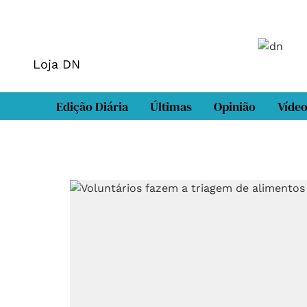
Loja DN
Edição Diária
Últimas
Opinião
Víde