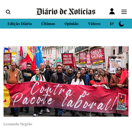
Edição Diária
Últimas
Opinião
Vídeos
DN Sport
Leonardo Negrão