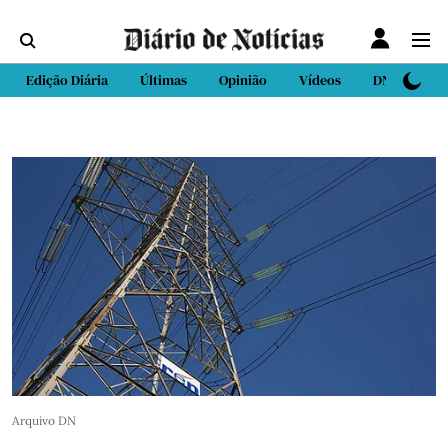
Edição Diária
Últimas
Opinião
Vídeos
DN Sport
Arquivo DN