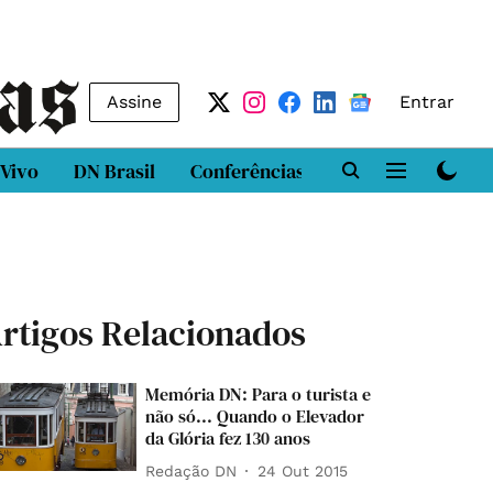
Assine
Entrar
 Vivo
DN Brasil
Conferências
DN LAB
Class
rtigos Relacionados
Memória DN: Para o turista e
não só... Quando o Elevador
da Glória fez 130 anos
Redação DN
24 Out 2015