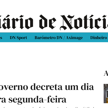
os
DN Sport
Barómetro DN / Aximage
Dinheiro
A
overno decreta um dia
ra segunda-feira