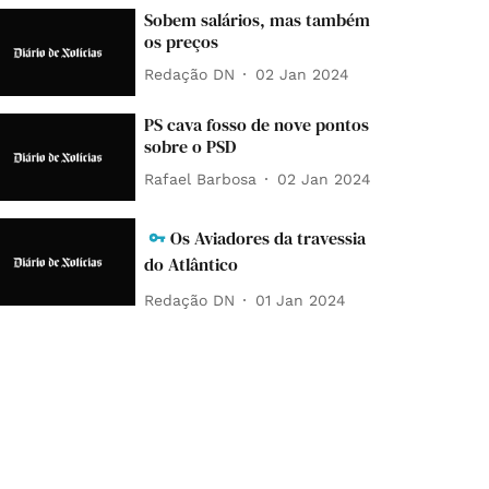
Sobem salários, mas também
os preços
Redação DN
02 Jan 2024
PS cava fosso de nove pontos
sobre o PSD
Rafael Barbosa
02 Jan 2024
Os Aviadores da travessia
do Atlântico
Redação DN
01 Jan 2024